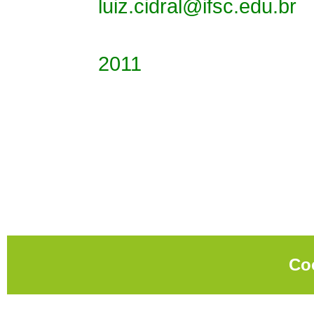
luiz.cidral@ifsc.edu.br
2011
Co